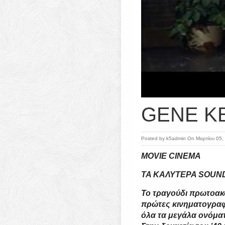
GENE KE
Posted by
k5admin
On Μαρτίου 05,
MOVIE CINEMA
ΤΑ ΚΑΛΥΤΕΡΑ SOUN
To τραγούδι πρωτοακ
πρώτες κινηματογραφ
όλα τα μεγάλα ονόμα