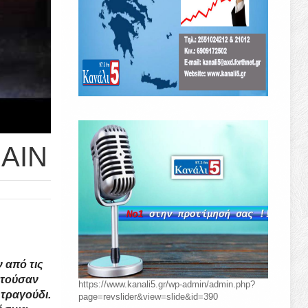
RAIN
 από τις
στούσαν
https://www.kanali5.gr/wp-admin/admin.php?
τραγούδι.
page=revslider&view=slide&id=390