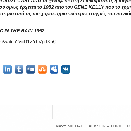
0 η JUDY CARLAND το ξανάφερε στην επικαιρότητα, η παγκ
ιού όμως έρχεται το 1952 από τον GENE KELLY που το ερμ
σε μια από τις πιο χαρακτηριστικότερες στιγμές του παγκ
G IN THE RAIN 1952
.com/watch?v=D1ZYhVpdXbQ
Next:
MICHAEL JACKSON – THRILLER