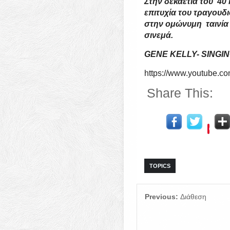
Στην δεκαετία του ’4
επιτυχία του τραγουδ
στην ομώνυμη ταινία 
σινεμά.
GENE KELLY- SINGIN
https://www.youtube
Share This:
TOPICS
Previous:
Διάθεση