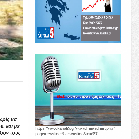
ωρίς να
υ, και με
https://www.kanali5.gr/wp-admin/admin.php?
ζουν τους
page=revslider&view=slide&id=390