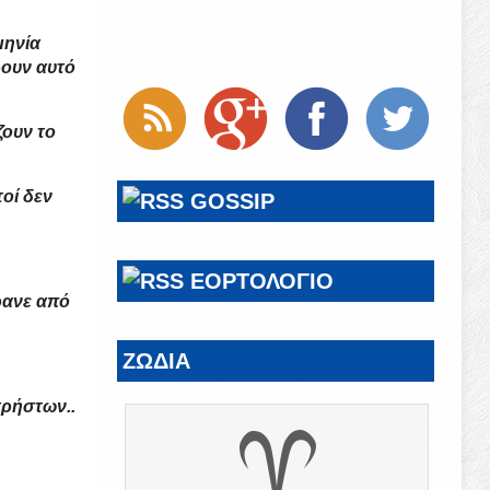
μηνία
ρουν αυτό
ζουν το
τοί δεν
GOSSIP
ΕΟΡΤΟΛΟΓΙΟ
ήρανε από
ΖΩΔΙΑ
χρήστων..