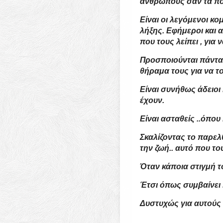
ανθρώπους σαν τα πο
Είναι οι λεγόμενοι κ
λήξης. Εφήμεροι και 
που τους λείπει , για
Προσποιούνται πάντα .
θήραμα τους για να το
Είναι συνήθως άδειοι 
έχουν.
Είναι ασταθείς ..όπου
Σκαλίζοντας το παρελ
την ζωή.. αυτό που του
Όταν κάποια στιγμή 
Έτσι όπως συμβαίνει 
Δυστυχώς για αυτούς